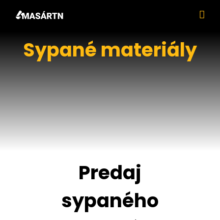
Skip
to
content
Sypané materiály
Predaj
sypaného