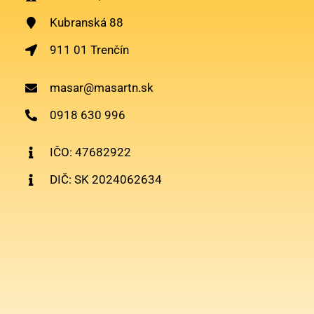
Kubranská 88
911 01 Trenčín
masar@masartn.sk
0918 630 996
IČO: 47682922
DIČ: SK 2024062634